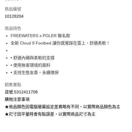
信用卡一次付款
商品編號
超商取貨付款
10128204
LINE Pay
商品特色
Apple Pay
FREEWATERS x POLER 聯名款
全新 Cloud 9 Footbed 讓你感覺踩在雲上，舒適柔軟！
街口支付
悠遊付
• 舒適內襯與柔軟的支撐
• 使用無害環境的面料
ATM付款
• 支持生態友善，永續環保
運送方式
銷售重點
全家取貨付款
貨號:5312411708
每筆NT$80，滿NT$799(含以上)免運費
購物注意事項
★商品顏色因電腦螢幕設定差異略有不同，以實際商品顏色為主
付款後全家取貨
★尺寸因平量時會有點誤差，以實際商品尺寸為主
每筆NT$80，滿NT$799(含以上)免運費
7-11取貨付款