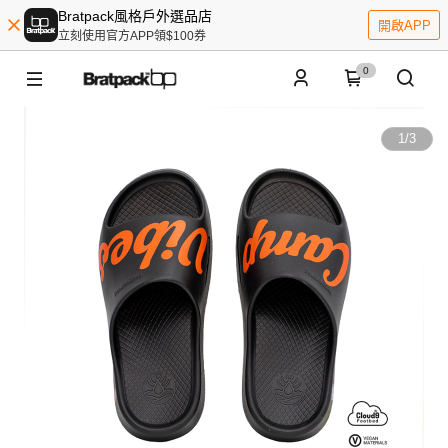
Bratpack風格戶外選品店
開啟APP
立刻使用官方APP領$100券
0
1
/
3