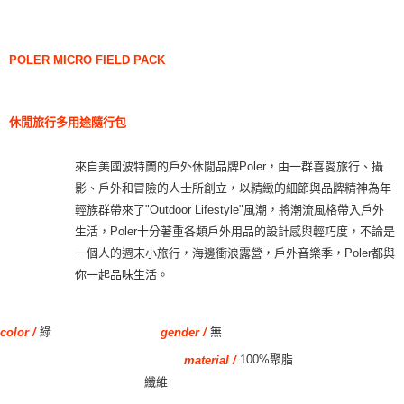
POLER
MICRO FIELD PACK
休閒旅行多用途隨行包
來自美國波特蘭的戶外休閒品牌Poler，由一群喜愛旅行、攝
影、戶外和冒險的人士所創立，以精緻的細節與品牌精神為年
輕族群帶來了"Outdoor Lifestyle"風潮，將潮流風格帶入戶外
生活，Poler十分著重各類戶外用品的設計感與輕巧度，不論是
一個人的週末小旅行，海邊衝浪露營，戶外音樂季，Poler都與
你一起品味生活。
綠
無
gender /
color /
100%聚脂
material /
纖維