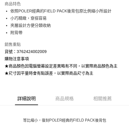
商品特色
Apple Pay
依照POLER經典的FIELD PACK後背包原比例縮小所設計
小巧精緻，穿搭容易
街口支付
夾層設計方便分類收納
悠遊付
附背帶
ATM付款
銷售重點
貨號：3762424002009
運送方式
購物注意事項
全家取貨付款
★商品顏色因電腦螢幕設定差異略有不同，以實際商品顏色為主
每筆NT$80，滿NT$799(含以上)免運費
★尺寸因平量時會有點誤差，以實際商品尺寸為主
付款後全家取貨
每筆NT$80，滿NT$799(含以上)免運費
詳細說明
商品規格
相關推薦
7-11取貨付款
每筆NT$80，滿NT$799(含以上)免運費
付款後7-11取貨
等比縮小，復刻POLER經典的FIELD PACK後背包
每筆NT$80，滿NT$799(含以上)免運費