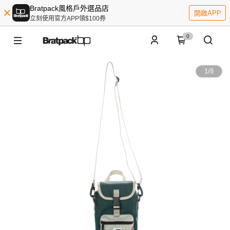
Bratpack風格戶外選品店
開啟APP
立刻使用官方APP領$100券
0
1
/
8