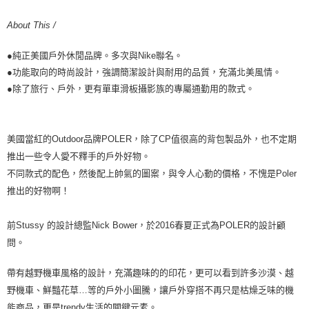
About This /
●純正美國戶外休閒品牌。多次與Nike聯名。
●功能取向的時尚設計，強調簡潔設計與耐用的品質，充滿北美風情。
●除了旅行、戶外，更有單車滑板攝影族的專屬通勤用的款式。
美國當紅的
Outdoor
品牌
POLER
，除了
CP
值很高的背包製品外
，
也不定期
推出一些令人愛不釋手的
戶
外好物。
不同款式的配色，然後配上帥氣的圖案，與令人心動的價格，不愧是
Poler
推出的好物啊！
前
Stussy
的設計總監
Nick Bower
，於
2016
春夏正式為
POLER
的設計顧
問。
帶有越野機車風格的設計，充滿趣味的的印花，更可以看到許多沙漠、越
野機車、鮮豔花草
…
等的
戶
外小圖騰，讓
戶
外穿搭不再只是枯燥乏味的機
能商品，更是
trendy
生活的關鍵元素。