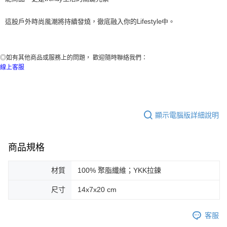
這股
戶
外時尚風潮將持續發燒，徹底
融入你的
Lifestyle
中
。
◎如有其他商品或服務上的問題， 歡迎隨時聯絡我們：
線上客服
顯示電腦版詳細說明
商品規格
材質
100% 聚脂纖維；YKK拉鍊
尺寸
14x7x20 cm
客服