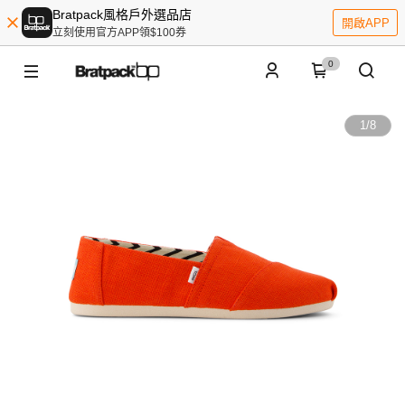
Bratpack風格戶外選品店
開啟APP
立刻使用官方APP領$100券
0
1
/
8