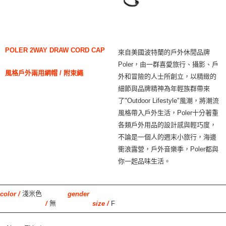
POLER 2WAY DRAW CORD CAP
來自美國波特蘭的戶外休閒品牌
Poler，由一群喜愛旅行、攝影、戶
風格戶外兩用網帽 / 附束繩
外和冒險的人士所創立，以精緻的
細節與品牌精神為年輕族群帶來
了"Outdoor Lifestyle"風潮，將潮流
風格帶入戶外生活，Poler十分著重
各類戶外用品的設計感與輕巧度，
不論是一個人的週末小旅行，海邊
衝浪露營，戶外音樂季，Poler都與
你一起品味生活。
淺米色
color /
gender
無
F
/
size /