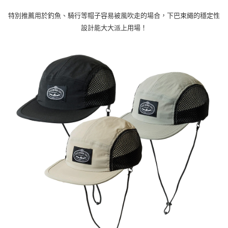
特別推薦用於釣魚、騎行等帽子容易被風吹走的場合，下巴束繩的穩定性
宅配
設計能大大派上用場！
每筆NT$100，滿NT$799(含以上)免運費