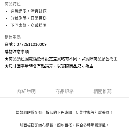
商品特色
Apple Pay
透氣網眼，清爽舒適
剪裁俐落，日常百搭
街口支付
下巴束繩，穿戴穩固
悠遊付
銷售重點
ATM付款
貨號：3772511010009
購物注意事項
運送方式
★商品顏色因電腦螢幕設定差異略有不同，以實際商品顏色為主
全家取貨付款
★尺寸因平量時會有點誤差，以實際商品尺寸為主
每筆NT$80，滿NT$799(含以上)免運費
付款後全家取貨
每筆NT$80，滿NT$799(含以上)免運費
詳細說明
商品規格
相關推薦
7-11取貨付款
每筆NT$80，滿NT$799(含以上)免運費
這款網眼帽配有可拆卸的下巴束繩，功能性與設計感兼具！
付款後7-11取貨
前面板搭配織布標籤，簡約百搭，適合多種場景穿戴。
每筆NT$80，滿NT$799(含以上)免運費