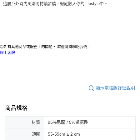
這股
戶
外時尚風潮將持續發燒，徹底
融入你的
Lifestyle
中
。
◎如有其他商品或服務上的問題， 歡迎隨時聯絡我們：
線上客服
顯示電腦版詳細說明
商品規格
材質
95%尼龍 / 5%聚氨酯
頭圍
55-59cm ± 2 cm