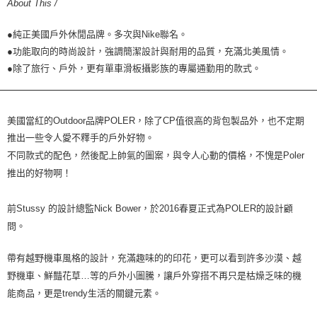
About This /
●純正美國戶外休閒品牌。多次與Nike聯名。
●功能取向的時尚設計，強調簡潔設計與耐用的品質，充滿北美風情。
●除了旅行、戶外，更有單車滑板攝影族的專屬通勤用的款式。
美國當紅的
Outdoor
品牌
POLER
，除了
CP
值很高的背包製品外
，
也不定期
推出一些令人愛不釋手的
戶
外好物。
不同款式的配色，然後配上帥氣的圖案，與令人心動的價格，不愧是
Poler
推出的好物啊！
前
Stussy
的設計總監
Nick Bower
，於
2016
春夏正式為
POLER
的設計顧
問。
帶有越野機車風格的設計，充滿趣味的的印花，更可以看到許多沙漠、越
野機車、鮮豔花草
…
等的
戶
外小圖騰，讓
戶
外穿搭不再只是枯燥乏味的機
能商品，更是
trendy
生活的關鍵元素。