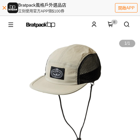
Bratpack風格戶外選品店
開啟APP
立刻使用官方APP領$100券
0
1
/
1