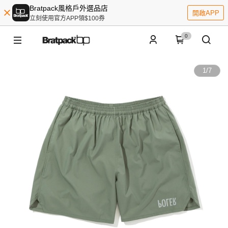
Bratpack風格戶外選品店
開啟APP
立刻使用官方APP領$100券
0
1
/
7