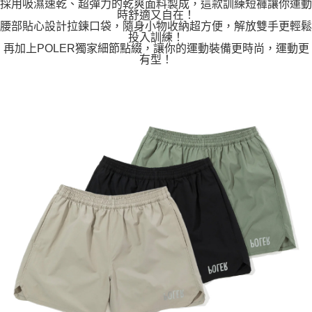
採用吸濕速乾、超彈力的乾爽面料製成，這款訓練短褲讓你運動
時舒適又自在！
付款後7-11取貨
腰部貼心設計拉鍊口袋，隨身小物收納超方便，解放雙手更輕鬆
投入訓練！
每筆NT$80，滿NT$799(含以上)免運費
再加上POLER獨家細節點綴，讓你的運動裝備更時尚，運動更
有型！
宅配
每筆NT$100，滿NT$799(含以上)免運費