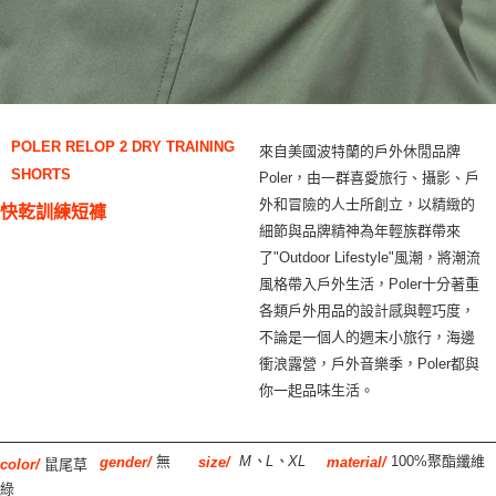
POLER RELOP 2 DRY TRAINING
來自美國波特蘭的戶外休閒品牌
SHORTS
Poler，由一群喜愛旅行、攝影、戶
外和冒險的人士所創立，以精緻的
快乾訓練短褲
細節與品牌精神為年輕族群帶來
了"Outdoor Lifestyle"風潮，將潮流
風格帶入戶外生活，Poler十分著重
各類戶外用品的設計感與輕巧度，
不論是一個人的週末小旅行，海邊
衝浪露營，戶外音樂季，Poler都與
你一起品味生活。
無
100%聚酯纖維
M、L、XL
gender/
size/
material/
鼠尾草
color/
綠