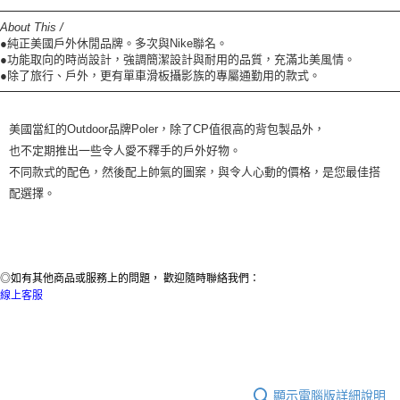
About This /
●純正美國戶外休閒品牌。多次與Nike聯名。
●功能取向的時尚設計，強調簡潔設計與耐用的品質，充滿北美風情。
●除了旅行、戶外，更有單車滑板攝影族的專屬通勤用的款式。
美國當紅的Outdoor品牌Poler，除了CP值很高的背包製品外，
也不定期推出一些令人愛不釋手的戶外好物。
不同款式的配色，然後配上帥氣的圖案，與令人心動的價格，是您最佳搭
配選擇。
◎如有其他商品或服務上的問題， 歡迎隨時聯絡我們：
線上客服
顯示電腦版詳細說明