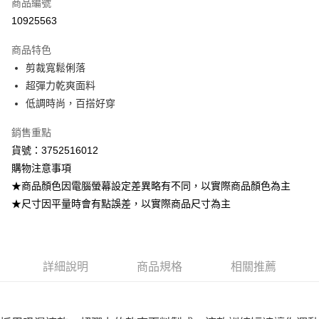
商品編號
超商取貨付款
10925563
LINE Pay
商品特色
Apple Pay
剪裁寬鬆俐落
超彈力乾爽面料
街口支付
低調時尚，百搭好穿
悠遊付
銷售重點
ATM付款
貨號：3752516012
購物注意事項
運送方式
★商品顏色因電腦螢幕設定差異略有不同，以實際商品顏色為主
全家取貨付款
★尺寸因平量時會有點誤差，以實際商品尺寸為主
每筆NT$80，滿NT$799(含以上)免運費
付款後全家取貨
每筆NT$80，滿NT$799(含以上)免運費
詳細說明
商品規格
相關推薦
7-11取貨付款
每筆NT$80，滿NT$799(含以上)免運費