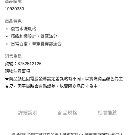
商品編號
超商取貨付款
10930330
LINE Pay
商品特色
Apple Pay
復古水洗風格
精緻刺繡設計，質感滿分
街口支付
日常百搭，單穿疊穿都適合
悠遊付
銷售重點
ATM付款
貨號：3752512126
購物注意事項
運送方式
★商品顏色因電腦螢幕設定差異略有不同，以實際商品顏色為主
全家取貨付款
★尺寸因平量時會有點誤差，以實際商品尺寸為主
每筆NT$80，滿NT$799(含以上)免運費
付款後全家取貨
每筆NT$80，滿NT$799(含以上)免運費
詳細說明
商品規格
相關推薦
7-11取貨付款
每筆NT$80，滿NT$799(含以上)免運費
經過特殊染製工藝打造的復古風印花T恤，展現獨特的時尚韻味！