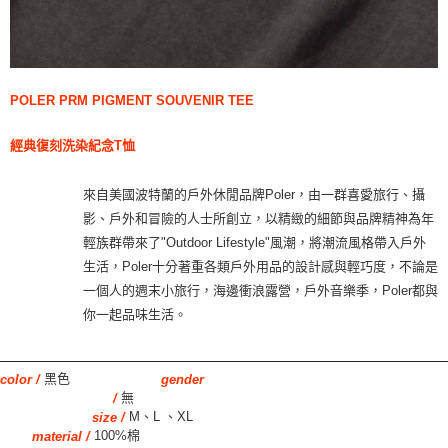
POLER PRM PIGMENT SOUVENIR TEE
經典復刻洗染紀念T恤
來自美國波特蘭的戶外休閒品牌Poler，由一群喜愛旅行、攝
影、戶外和冒險的人士所創立，以精緻的細節與品牌精神為年
輕族群帶來了"Outdoor Lifestyle"風潮，將潮流風格帶入戶外
生活，Poler十分著重各類戶外用品的設計感與輕巧度，不論是
一個人的週末小旅行，海邊衝浪露營，戶外音樂季，Poler都與
你一起品味生活。
黑色
color /
gender
無
/
M、L 、XL
size /
100%棉
material /