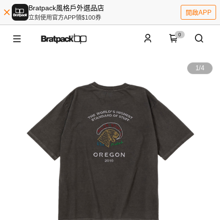
Bratpack風格戶外選品店
開啟APP
立刻使用官方APP領$100券
0
1
/
4