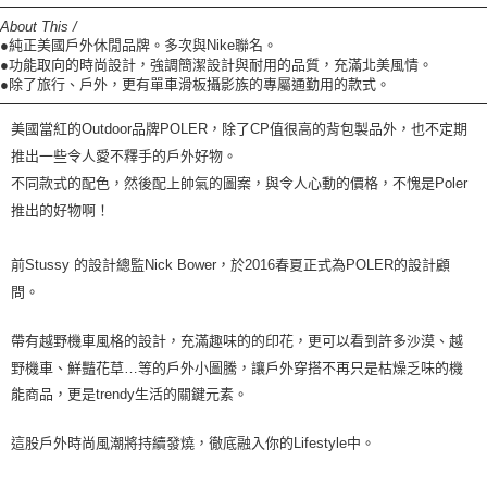
About This /
●純正美國戶外休閒品牌。多次與Nike聯名。
●功能取向的時尚設計，強調簡潔設計與耐用的品質，充滿北美風情。
●除了旅行、戶外，更有單車滑板攝影族的專屬通勤用的款式。
美國當紅的
Outdoor
品牌
POLER
，除了
CP
值很高的背包製品外
，
也不定期
推出一些令人愛不釋手的
戶
外好物。
不同款式的配色，然後配上帥氣的圖案，與令人心動的價格，不愧是
Poler
推出的好物啊！
前
Stussy
的設計總監
Nick Bower
，於
2016
春夏正式為
POLER
的設計顧
問。
帶有越野機車風格的設計，充滿趣味的的印花，更可以看到許多沙漠、越
野機車、鮮豔花草
…
等的
戶
外小圖騰，讓
戶
外穿搭不再只是枯燥乏味的機
能商品，更是
trendy
生活的關鍵元素。
這股
戶
外時尚風潮將持續發燒，徹底
融入你的
Lifestyle
中
。