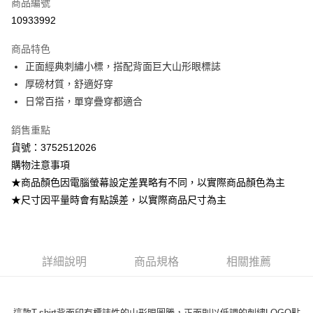
商品編號
超商取貨付款
10933992
LINE Pay
商品特色
Apple Pay
正面經典刺繡小標，搭配背面巨大山形眼標誌
厚磅材質，舒適好穿
街口支付
日常百搭，單穿疊穿都適合
悠遊付
銷售重點
ATM付款
貨號：3752512026
購物注意事項
運送方式
★商品顏色因電腦螢幕設定差異略有不同，以實際商品顏色為主
全家取貨付款
★尺寸因平量時會有點誤差，以實際商品尺寸為主
每筆NT$80，滿NT$799(含以上)免運費
付款後全家取貨
每筆NT$80，滿NT$799(含以上)免運費
詳細說明
商品規格
相關推薦
7-11取貨付款
每筆NT$80，滿NT$799(含以上)免運費
這款T-shirt背面印有標誌性的山形眼圖騰，正面則以低調的刺繡LOGO點