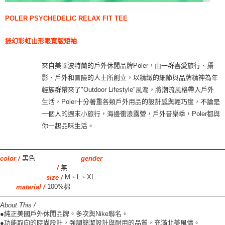
POLER
PSYCHEDELIC RELAX FIT TEE
迷幻彩虹山形眼寬版短袖
來自美國波特蘭的戶外休閒品牌Poler，由一群喜愛旅行、攝
影、戶外和冒險的人士所創立，以精緻的細節與品牌精神為年
輕族群帶來了"Outdoor Lifestyle"風潮，將潮流風格帶入戶外
生活，Poler十分著重各類戶外用品的設計感與輕巧度，不論是
一個人的週末小旅行，海邊衝浪露營，戶外音樂季，Poler都與
你一起品味生活。
黑色
color /
gender
無
/
M、L、XL
size /
100%棉
material /
About This /
●純正美國戶外休閒品牌。多次與Nike聯名。
●功能取向的時尚設計，強調簡潔設計與耐用的品質，充滿北美風情。