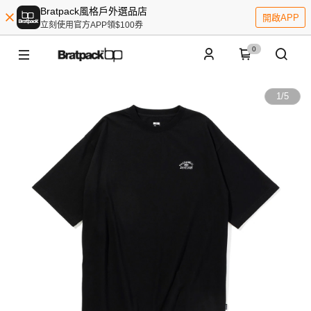
Bratpack風格戶外選品店
開啟APP
立刻使用官方APP領$100券
0
1
/
5