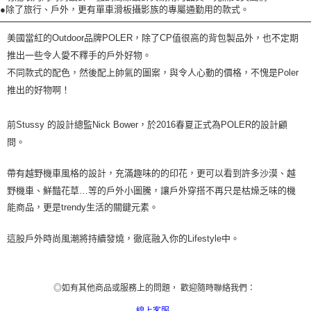
●除了旅行、戶外，更有單車滑板攝影族的專屬通勤用的款式。
美國當紅的
Outdoor
品牌
POLER
，除了
CP
值很高的背包製品外
，
也不定期
推出一些令人愛不釋手的
戶
外好物。
不同款式的配色，然後配上帥氣的圖案，與令人心動的價格，不愧是
Poler
推出的好物啊！
前
Stussy
的設計總監
Nick Bower
，於
2016
春夏正式為
POLER
的設計顧
問。
帶有越野機車風格的設計，充滿趣味的的印花，更可以看到許多沙漠、越
野機車、鮮豔花草
…
等的
戶
外小圖騰，讓
戶
外穿搭不再只是枯燥乏味的機
能商品，更是
trendy
生活的關鍵元素。
這股
戶
外時尚風潮將持續發燒，徹底
融入你的
Lifestyle
中
。
◎如有其他商品或服務上的問題， 歡迎隨時聯絡我們：