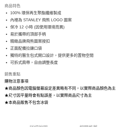
商品特色
6 期 0 利率 每期
NT$613
21家銀行
合作金庫商業銀行
第一商業銀行
100% 環保再生聚酯纖維製成
華南商業銀行
彰化商業銀行
12 期 0 利率 每期
NT$306
21家銀行
合作金庫商業銀行
第一商業銀行
內裡為 STANLEY 飛熊 LOGO 圖案
上海商業儲蓄銀行
台北富邦商業銀行
華南商業銀行
彰化商業銀行
24 期 0 利率 每期
NT$153
20家銀行
合作金庫商業銀行
第一商業銀行
國泰世華商業銀行
兆豐國際商業銀行
保冷 12 小時 (因使用環境而異)
上海商業儲蓄銀行
台北富邦商業銀行
華南商業銀行
彰化商業銀行
臺灣中小企業銀行
台中商業銀行
合作金庫商業銀行
第一商業銀行
易於攜帶的頂部手柄
Apple Pay
國泰世華商業銀行
兆豐國際商業銀行
上海商業儲蓄銀行
台北富邦商業銀行
匯豐（台灣）商業銀行
華泰商業銀行
華南商業銀行
彰化商業銀行
臺灣中小企業銀行
台中商業銀行
精緻品牌飛熊圖案按扣
國泰世華商業銀行
兆豐國際商業銀行
聯邦商業銀行
遠東國際商業銀行
ATM付款
上海商業儲蓄銀行
台北富邦商業銀行
匯豐（台灣）商業銀行
華泰商業銀行
正面配備拉鍊口袋
臺灣中小企業銀行
台中商業銀行
元大商業銀行
永豐商業銀行
兆豐國際商業銀行
臺灣中小企業銀行
聯邦商業銀行
遠東國際商業銀行
匯豐（台灣）商業銀行
華泰商業銀行
獨特的醫生包式開口設計，提供更多的置物空間
玉山商業銀行
星展（台灣）商業銀行
台中商業銀行
匯豐（台灣）商業銀行
元大商業銀行
永豐商業銀行
運送方式
聯邦商業銀行
遠東國際商業銀行
可拆式肩帶，自由調整長度
台新國際商業銀行
中國信託商業銀行
華泰商業銀行
聯邦商業銀行
玉山商業銀行
星展（台灣）商業銀行
元大商業銀行
永豐商業銀行
台灣樂天信用卡公司
宅配
遠東國際商業銀行
元大商業銀行
台新國際商業銀行
中國信託商業銀行
玉山商業銀行
星展（台灣）商業銀行
銷售重點
永豐商業銀行
玉山商業銀行
每筆NT$100，滿NT$799(含以上)免運費
台灣樂天信用卡公司
台新國際商業銀行
中國信託商業銀行
購物注意事項
星展（台灣）商業銀行
台新國際商業銀行
台灣樂天信用卡公司
中國信託商業銀行
台灣樂天信用卡公司
★商品顏色因電腦螢幕設定差異略有不同，以實際商品顏色為主
★尺寸因平量時會有點誤差，以實際商品尺寸為主
★本商品販售不包含冰袋