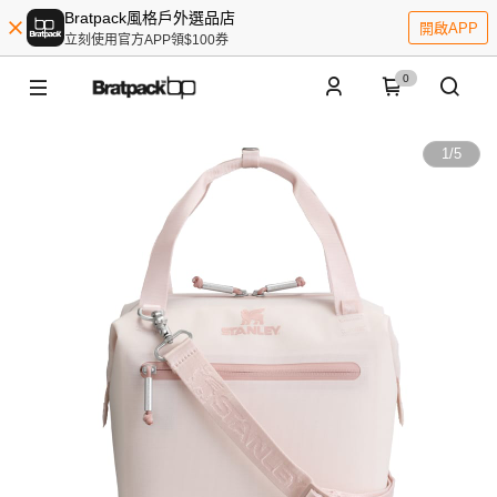
Bratpack風格戶外選品店
開啟APP
立刻使用官方APP領$100券
0
1
/
5