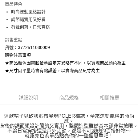
商品特色
Apple Pay
時尚運動風格設計
調節繩實用又好看
街口支付
剪裁俐落，日常百搭
悠遊付
銷售重點
ATM付款
貨號：3772511030009
購物注意事項
運送方式
★商品顏色因電腦螢幕設定差異略有不同，以實際商品顏色為主
全家取貨付款
★尺寸因平量時會有點誤差，以實際商品尺寸為主
每筆NT$80，滿NT$799(含以上)免運費
付款後全家取貨
每筆NT$80，滿NT$799(含以上)免運費
詳細說明
商品規格
相關推薦
7-11取貨付款
這款帽子以矽膠貼布展現POLER標誌，帶來運動風格的時尚
每筆NT$80，滿NT$799(含以上)免運費
感。
背後的調節繩設計簡約又實用，整體造型雖然基本卻非常搶眼。
付款後7-11取貨
不論日常穿搭還是戶外活動，都是不可或缺的百搭好物～
就讓亮色系單品點亮你的一整個夏季吧！
每筆NT$80，滿NT$799(含以上)免運費