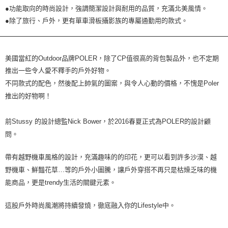
●功能取向的時尚設計，強調簡潔設計與耐用的品質，充滿北美風情。
●除了旅行、戶外，更有單車滑板攝影族的專屬通勤用的款式。
美國當紅的
Outdoor
品牌
POLER
，除了
CP
值很高的背包製品外
，
也不定期
推出一些令人愛不釋手的
戶
外好物。
不同款式的配色，然後配上帥氣的圖案，與令人心動的價格，不愧是
Poler
推出的好物啊！
前
Stussy
的設計總監
Nick Bower
，於
2016
春夏正式為
POLER
的設計顧
問。
帶有越野機車風格的設計，充滿趣味的的印花，更可以看到許多沙漠、越
野機車、鮮豔花草
…
等的
戶
外小圖騰，讓
戶
外穿搭不再只是枯燥乏味的機
能商品，更是
trendy
生活的關鍵元素。
這股
戶
外時尚風潮將持續發燒，徹底
融入你的
Lifestyle
中
。