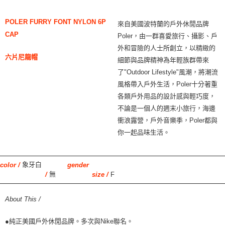
POLER FURRY FONT NYLON 6P
來自美國波特蘭的戶外休閒品牌
CAP
Poler，由一群喜愛旅行、攝影、戶
外和冒險的人士所創立，以精緻的
六片尼龍帽
細節與品牌精神為年輕族群帶來
了"Outdoor Lifestyle"風潮，將潮流
風格帶入戶外生活，Poler十分著重
各類戶外用品的設計感與輕巧度，
不論是一個人的週末小旅行，海邊
衝浪露營，戶外音樂季，Poler都與
你一起品味生活。
象牙白
color /
gender
無
F
/
size /
About This /
●純正美國戶外休閒品牌。多次與Nike聯名。