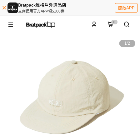
Bratpack風格戶外選品店
開啟APP
立刻使用官方APP領$100券
0
1
/
2