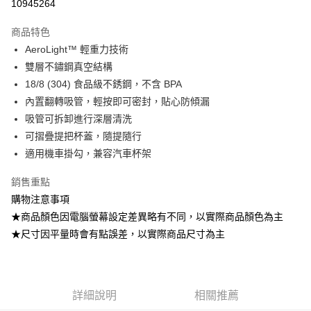
10945264
3 期 0 利率 每期
NT$460
21家銀行
商品特色
6 期 0 利率 每期
NT$230
21家銀行
合作金庫商業銀行
第一商業銀行
AeroLight™ 輕重力技術
華南商業銀行
彰化商業銀行
12 期 0 利率 每期
NT$115
21家銀行
合作金庫商業銀行
第一商業銀行
雙層不鏽鋼真空結構
上海商業儲蓄銀行
台北富邦商業銀行
華南商業銀行
彰化商業銀行
24 期 0 利率 每期
NT$57
20家銀行
合作金庫商業銀行
第一商業銀行
國泰世華商業銀行
兆豐國際商業銀行
18/8 (304) 食品級不銹鋼，不含 BPA
上海商業儲蓄銀行
台北富邦商業銀行
華南商業銀行
彰化商業銀行
臺灣中小企業銀行
台中商業銀行
合作金庫商業銀行
第一商業銀行
內置翻轉吸管，輕按即可密封，貼心防傾漏
Apple Pay
國泰世華商業銀行
兆豐國際商業銀行
上海商業儲蓄銀行
台北富邦商業銀行
匯豐（台灣）商業銀行
華泰商業銀行
華南商業銀行
彰化商業銀行
臺灣中小企業銀行
台中商業銀行
吸管可拆卸進行深層清洗
國泰世華商業銀行
兆豐國際商業銀行
聯邦商業銀行
遠東國際商業銀行
ATM付款
上海商業儲蓄銀行
台北富邦商業銀行
匯豐（台灣）商業銀行
華泰商業銀行
可摺疊提把杯蓋，隨提隨行
臺灣中小企業銀行
台中商業銀行
元大商業銀行
永豐商業銀行
兆豐國際商業銀行
臺灣中小企業銀行
聯邦商業銀行
遠東國際商業銀行
匯豐（台灣）商業銀行
華泰商業銀行
適用機車掛勾，兼容汽車杯架
玉山商業銀行
星展（台灣）商業銀行
台中商業銀行
匯豐（台灣）商業銀行
元大商業銀行
永豐商業銀行
運送方式
聯邦商業銀行
遠東國際商業銀行
台新國際商業銀行
中國信託商業銀行
華泰商業銀行
聯邦商業銀行
玉山商業銀行
星展（台灣）商業銀行
銷售重點
元大商業銀行
永豐商業銀行
台灣樂天信用卡公司
宅配
遠東國際商業銀行
元大商業銀行
台新國際商業銀行
中國信託商業銀行
玉山商業銀行
星展（台灣）商業銀行
購物注意事項
永豐商業銀行
玉山商業銀行
每筆NT$100，滿NT$799(含以上)免運費
台灣樂天信用卡公司
台新國際商業銀行
中國信託商業銀行
★商品顏色因電腦螢幕設定差異略有不同，以實際商品顏色為主
星展（台灣）商業銀行
台新國際商業銀行
台灣樂天信用卡公司
中國信託商業銀行
台灣樂天信用卡公司
★尺寸因平量時會有點誤差，以實際商品尺寸為主
詳細說明
相關推薦