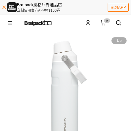
Bratpack風格戶外選品店
開啟APP
立刻使用官方APP領$100券
0
1
/
5