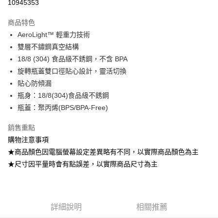
10945353
3 期 0 利率 每期
NT$460
21家銀行
商品特色
6 期 0 利率 每期
NT$230
21家銀行
合作金庫商業銀行
第一商業銀行
AeroLight™ 輕重力技術
華南商業銀行
彰化商業銀行
12 期 0 利率 每期
NT$115
21家銀行
合作金庫商業銀行
第一商業銀行
雙層不鏽鋼真空結構
上海商業儲蓄銀行
台北富邦商業銀行
華南商業銀行
彰化商業銀行
24 期 0 利率 每期
NT$57
20家銀行
合作金庫商業銀行
第一商業銀行
國泰世華商業銀行
兆豐國際商業銀行
18/8 (304) 食品級不銹鋼，不含 BPA
上海商業儲蓄銀行
台北富邦商業銀行
華南商業銀行
彰化商業銀行
臺灣中小企業銀行
台中商業銀行
合作金庫商業銀行
第一商業銀行
旋轉瓶蓋雙口徑貼心設計，靈活切換
Apple Pay
國泰世華商業銀行
兆豐國際商業銀行
上海商業儲蓄銀行
台北富邦商業銀行
匯豐（台灣）商業銀行
華泰商業銀行
華南商業銀行
彰化商業銀行
臺灣中小企業銀行
台中商業銀行
貼心防傾漏
國泰世華商業銀行
兆豐國際商業銀行
聯邦商業銀行
遠東國際商業銀行
ATM付款
上海商業儲蓄銀行
台北富邦商業銀行
匯豐（台灣）商業銀行
華泰商業銀行
瓶身：18/8(304)食品級不銹鋼
臺灣中小企業銀行
台中商業銀行
元大商業銀行
永豐商業銀行
兆豐國際商業銀行
臺灣中小企業銀行
聯邦商業銀行
遠東國際商業銀行
匯豐（台灣）商業銀行
華泰商業銀行
瓶蓋：聚丙烯(BPS/BPA-Free)
玉山商業銀行
星展（台灣）商業銀行
台中商業銀行
匯豐（台灣）商業銀行
元大商業銀行
永豐商業銀行
運送方式
聯邦商業銀行
遠東國際商業銀行
台新國際商業銀行
中國信託商業銀行
華泰商業銀行
聯邦商業銀行
玉山商業銀行
星展（台灣）商業銀行
銷售重點
元大商業銀行
永豐商業銀行
台灣樂天信用卡公司
宅配
遠東國際商業銀行
元大商業銀行
台新國際商業銀行
中國信託商業銀行
玉山商業銀行
星展（台灣）商業銀行
購物注意事項
永豐商業銀行
玉山商業銀行
每筆NT$100，滿NT$799(含以上)免運費
台灣樂天信用卡公司
台新國際商業銀行
中國信託商業銀行
★商品顏色因電腦螢幕設定差異略有不同，以實際商品顏色為主
星展（台灣）商業銀行
台新國際商業銀行
台灣樂天信用卡公司
中國信託商業銀行
台灣樂天信用卡公司
★尺寸因平量時會有點誤差，以實際商品尺寸為主
詳細說明
相關推薦