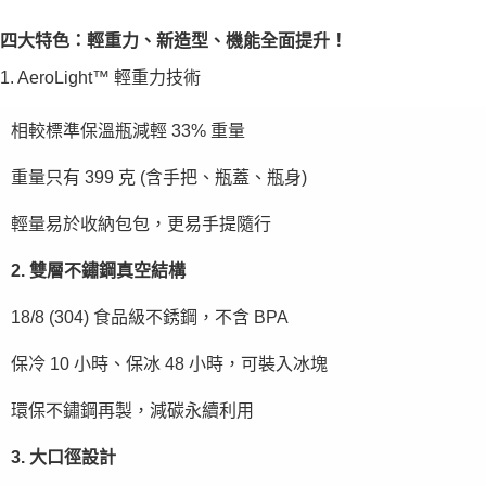
四大特色：輕重力、新造型、機能全面提升！
1. AeroLight™ 輕重力技術
相較標準保溫瓶減輕 33% 重量
重量只有 399 克 (含手把、瓶蓋、瓶身)
輕量易於收納包包，更易手提隨行
2. 雙層不鏽鋼真空結構
18/8 (304) 食品級不銹鋼，不含 BPA
保冷 10 小時
、
保冰 48 小時，可裝入冰塊
環保不鏽鋼再製，減碳永續利用
3. 大口徑設計