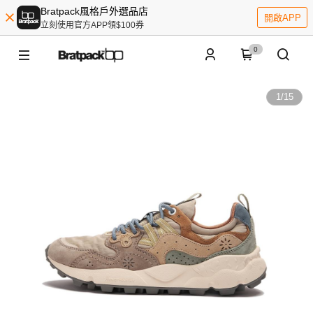
Bratpack風格戶外選品店
開啟APP
立刻使用官方APP領$100券
0
1
/
15