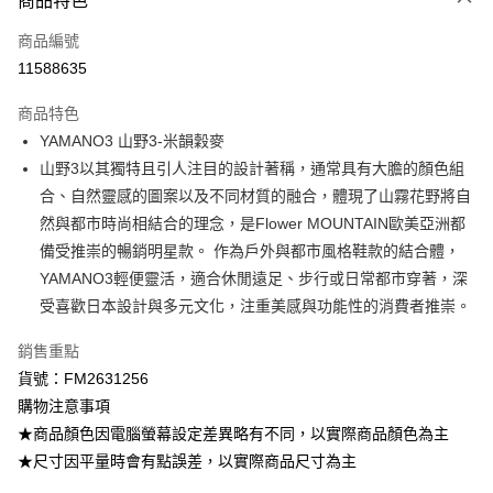
商品特色
信用卡一次付款
商品編號
信用卡分期付款
11588635
3 期 0 利率 每期
NT$1,966
21家銀行
商品特色
6 期 0 利率 每期
NT$983
21家銀行
合作金庫商業銀行
第一商業銀行
YAMANO3 山野3-米韻穀麥
華南商業銀行
彰化商業銀行
12 期 0 利率 每期
NT$491
21家銀行
合作金庫商業銀行
第一商業銀行
山野3以其獨特且引人注目的設計著稱，通常具有大膽的顏色組
上海商業儲蓄銀行
台北富邦商業銀行
華南商業銀行
彰化商業銀行
24 期 0 利率 每期
NT$245
20家銀行
合作金庫商業銀行
第一商業銀行
國泰世華商業銀行
兆豐國際商業銀行
合、自然靈感的圖案以及不同材質的融合，體現了山霧花野將自
上海商業儲蓄銀行
台北富邦商業銀行
華南商業銀行
彰化商業銀行
臺灣中小企業銀行
台中商業銀行
合作金庫商業銀行
第一商業銀行
然與都市時尚相結合的理念，是Flower MOUNTAIN歐美亞洲都
LINE Pay
國泰世華商業銀行
兆豐國際商業銀行
上海商業儲蓄銀行
台北富邦商業銀行
匯豐（台灣）商業銀行
華泰商業銀行
華南商業銀行
彰化商業銀行
臺灣中小企業銀行
台中商業銀行
備受推崇的暢銷明星款。 作為戶外與都市風格鞋款的結合體，
國泰世華商業銀行
兆豐國際商業銀行
聯邦商業銀行
遠東國際商業銀行
Apple Pay
上海商業儲蓄銀行
台北富邦商業銀行
匯豐（台灣）商業銀行
華泰商業銀行
YAMANO3輕便靈活，適合休閒遠足、步行或日常都市穿著，深
臺灣中小企業銀行
台中商業銀行
元大商業銀行
永豐商業銀行
兆豐國際商業銀行
臺灣中小企業銀行
聯邦商業銀行
遠東國際商業銀行
匯豐（台灣）商業銀行
華泰商業銀行
受喜歡日本設計與多元文化，注重美感與功能性的消費者推崇。
街口支付
玉山商業銀行
星展（台灣）商業銀行
台中商業銀行
匯豐（台灣）商業銀行
元大商業銀行
永豐商業銀行
聯邦商業銀行
遠東國際商業銀行
台新國際商業銀行
中國信託商業銀行
華泰商業銀行
聯邦商業銀行
玉山商業銀行
星展（台灣）商業銀行
悠遊付
銷售重點
元大商業銀行
永豐商業銀行
台灣樂天信用卡公司
遠東國際商業銀行
元大商業銀行
台新國際商業銀行
中國信託商業銀行
玉山商業銀行
星展（台灣）商業銀行
貨號：FM2631256
永豐商業銀行
玉山商業銀行
台灣樂天信用卡公司
ATM付款
台新國際商業銀行
中國信託商業銀行
購物注意事項
星展（台灣）商業銀行
台新國際商業銀行
台灣樂天信用卡公司
中國信託商業銀行
台灣樂天信用卡公司
★商品顏色因電腦螢幕設定差異略有不同，以實際商品顏色為主
運送方式
★尺寸因平量時會有點誤差，以實際商品尺寸為主
宅配