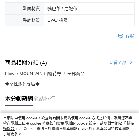
鞋面材質
豬巴革 / 尼龍布
鞋底材質
EVA / 橡膠
客服
商品相關分類 (4)
查看全部
Flower MOUNTAIN 山霧花野
全部商品
◆率性沙色專區◆
本分類熱銷
全站排行
本網站中使用 cookie，欲查詢有關本網站使用 cookie 方式之詳情，及若您不希
熱門標籤
望在電腦上使用 cookie 時應如何變更電腦的 cookie 設定，請參閱本網站「
隱私
權條款
」之 Cookie 聲明。您繼續使用本網站即表示您同意本公司得按本網站使
用條款之 Cookie 聲明使用 cookie。
了解更多 >