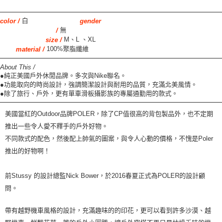
白
color /
gender
無
/
M、L 、XL
size /
100%聚脂纖維
material /
About This /
●純正美國戶外休閒品牌。多次與Nike聯名。
●功能取向的時尚設計，強調簡潔設計與耐用的品質，充滿北美風情。
●除了旅行、戶外，更有單車滑板攝影族的專屬通勤用的款式。
美國當紅的
Outdoor
品牌
POLER
，除了
CP
值很高的背包製品外
，
也不定期
推出一些令人愛不釋手的
戶
外好物。
不同款式的配色，然後配上帥氣的圖案，與令人心動的價格，不愧是
Poler
推出的好物啊！
前
Stussy
的設計總監
Nick Bower
，於
2016
春夏正式為
POLER
的設計顧
問。
帶有越野機車風格的設計，充滿趣味的的印花，更可以看到許多沙漠、越