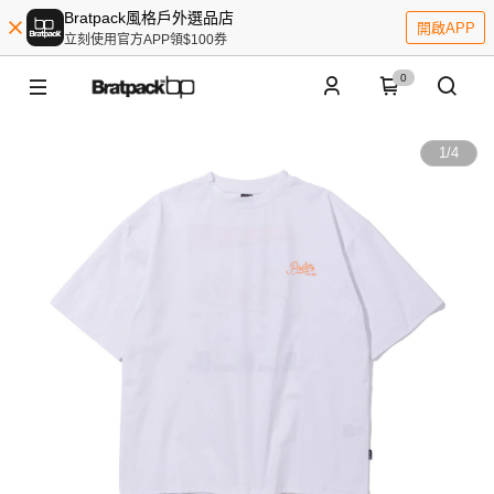
Bratpack風格戶外選品店
開啟APP
立刻使用官方APP領$100券
0
1
/
4