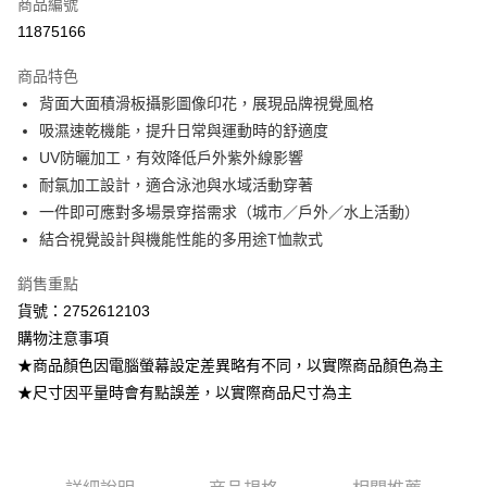
商品編號
超商取貨付款
11875166
LINE Pay
商品特色
Apple Pay
背面大面積滑板攝影圖像印花，展現品牌視覺風格
吸濕速乾機能，提升日常與運動時的舒適度
街口支付
UV防曬加工，有效降低戶外紫外線影響
悠遊付
耐氯加工設計，適合泳池與水域活動穿著
一件即可應對多場景穿搭需求（城市／戶外／水上活動）
ATM付款
結合視覺設計與機能性能的多用途T恤款式
運送方式
銷售重點
全家取貨付款
貨號：2752612103
每筆NT$80，滿NT$799(含以上)免運費
購物注意事項
★商品顏色因電腦螢幕設定差異略有不同，以實際商品顏色為主
付款後全家取貨
★尺寸因平量時會有點誤差，以實際商品尺寸為主
每筆NT$80，滿NT$799(含以上)免運費
7-11取貨付款
每筆NT$80，滿NT$799(含以上)免運費