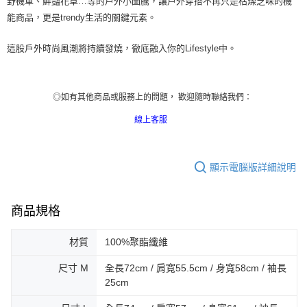
野機車、鮮豔花草
…
等的
戶
外小圖騰，讓
戶
外穿搭不再只是枯燥乏味的機
能商品，更是
trendy
生活的關鍵元素。
這股
戶
外時尚風潮將持續發燒，徹底
融入你的
Lifestyle
中
。
◎如有其他商品或服務上的問題， 歡迎隨時聯絡我們：
線上客服
顯示電腦版詳細說明
商品規格
材質
100%聚酯纖維
尺寸 M
全長72cm / 肩寬55.5cm / 身寬58cm / 袖長
25cm