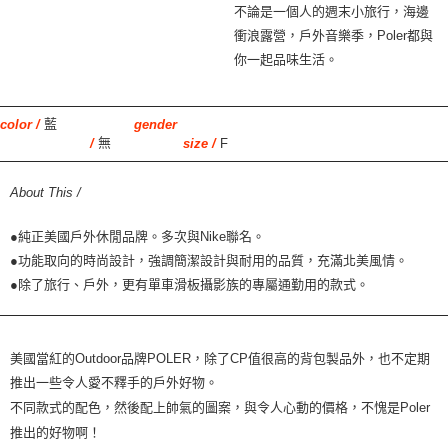
不論是一個人的週末小旅行，海邊
衝浪露營，戶外音樂季，Poler都與
你一起品味生活。
藍
color /
gender
無
F
/
size /
About This /
●純正美國戶外休閒品牌。多次與Nike聯名。
●功能取向的時尚設計，強調簡潔設計與耐用的品質，充滿北美風情。
●除了旅行、戶外，更有單車滑板攝影族的專屬通勤用的款式。
美國當紅的
Outdoor
品牌
POLER
，除了
CP
值很高的背包製品外
，
也不定期
推出一些令人愛不釋手的
戶
外好物。
不同款式的配色，然後配上帥氣的圖案，與令人心動的價格，不愧是
Poler
推出的好物啊！