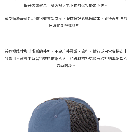
提升透氣效果，讓炎熱天氣下依然保持舒適乾爽。
宅配
每筆NT$100，滿NT$799(含以上)免運費
鐘型帽簷設計能完整包覆臉部周圍，提供良好的遮陽效果，即使面對強烈
日曬也能輕鬆應對。
兼具機能性與時尚感的外型，不論戶外露營、旅行、健行或日常穿搭都十
分實用。就算平時習慣戴棒球帽的人，也很難抗拒這頂兼顧舒適與造型的
夏季帽款。