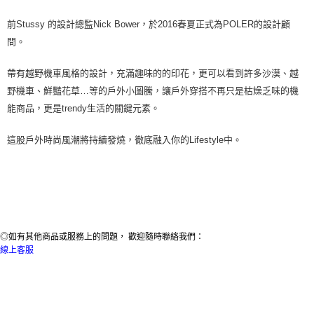
前
Stussy
的設計總監
Nick Bower
，於
2016
春夏正式為
POLER
的設計顧
問。
帶有越野機車風格的設計，充滿趣味的的印花，更可以看到許多沙漠、越
野機車、鮮豔花草
…
等的
戶
外小圖騰，讓
戶
外穿搭不再只是枯燥乏味的機
能商品，更是
trendy
生活的關鍵元素。
這股
戶
外時尚風潮將持續發燒，徹底
融入你的
Lifestyle
中
。
◎如有其他商品或服務上的問題， 歡迎隨時聯絡我們：
線上客服