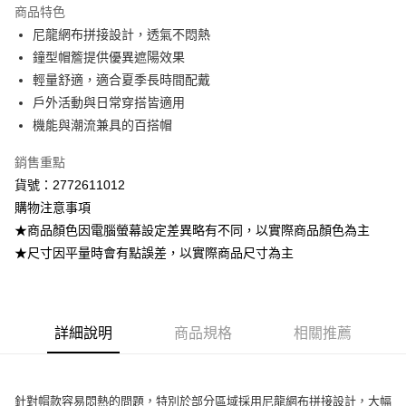
商品特色
Apple Pay
尼龍網布拼接設計，透氣不悶熱
鐘型帽簷提供優異遮陽效果
街口支付
輕量舒適，適合夏季長時間配戴
悠遊付
戶外活動與日常穿搭皆適用
機能與潮流兼具的百搭帽
ATM付款
銷售重點
運送方式
貨號：2772611012
全家取貨付款
購物注意事項
每筆NT$80，滿NT$799(含以上)免運費
★商品顏色因電腦螢幕設定差異略有不同，以實際商品顏色為主
★尺寸因平量時會有點誤差，以實際商品尺寸為主
付款後全家取貨
每筆NT$80，滿NT$799(含以上)免運費
7-11取貨付款
詳細說明
商品規格
相關推薦
每筆NT$80，滿NT$799(含以上)免運費
付款後7-11取貨
針對帽款容易悶熱的問題，特別於部分區域採用尼龍網布拼接設計，大幅
每筆NT$80，滿NT$799(含以上)免運費