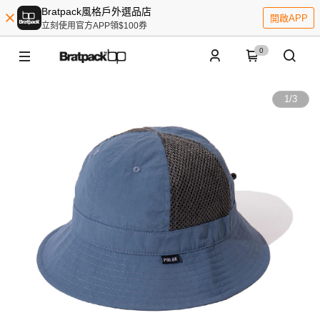
Bratpack風格戶外選品店
開啟APP
立刻使用官方APP領$100券
0
1
/
3