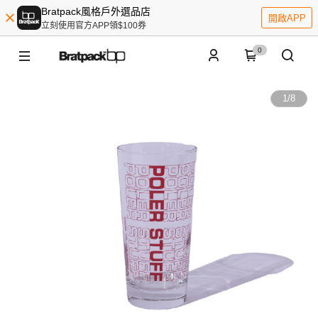
Bratpack風格戶外選品店
開啟APP
立刻使用官方APP領$100券
0
1
/
8