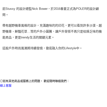
前
Stussy
的設計總監
Nick Bower
，於
2016
春夏正式為
POLER
的設計顧
問。
帶有越野機車風格的設計，充滿趣味的的印花，更可以看到許多沙漠、越
野機車、鮮豔花草
…
等的
戶
外小圖騰，讓
戶
外穿搭不再只是枯燥乏味的機
能商品，更是
trendy
生活的關鍵元素。
這股
戶
外時尚風潮將持續發燒，徹底
融入你的
Lifestyle
中
。
◎如有其他商品或服務上的問題， 歡迎隨時聯絡我們：
線上客服