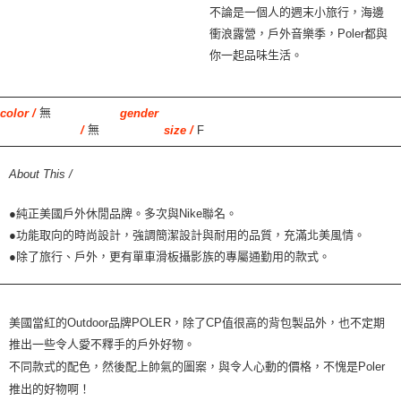
不論是一個人的週末小旅行，海邊
衝浪露營，戶外音樂季，Poler都與
你一起品味生活。
無
color /
gender
無
F
/
size /
About This /
●純正美國戶外休閒品牌。多次與Nike聯名。
●功能取向的時尚設計，強調簡潔設計與耐用的品質，充滿北美風情。
●除了旅行、戶外，更有單車滑板攝影族的專屬通勤用的款式。
美國當紅的
Outdoor
品牌
POLER
，除了
CP
值很高的背包製品外
，
也不定期
推出一些令人愛不釋手的
戶
外好物。
不同款式的配色，然後配上帥氣的圖案，與令人心動的價格，不愧是
Poler
推出的好物啊！