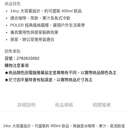
商品特色
Apple Pay
14oz 大容量設計，約可盛裝 400ml 飲品
適合咖啡、茶飲、果汁及各式冷飲
街口支付
POLER 經典風格圖樣，展現戶外生活美學
悠遊付
兼具實用性與居家裝飾效果
居家、辦公室使用皆適合
ATM付款
銷售重點
運送方式
貨號：2782615002
全家取貨付款
購物注意事項
每筆NT$80，滿NT$799(含以上)免運費
★商品顏色因電腦螢幕設定差異略有不同，以實際商品顏色為主
★尺寸因平量時會有點誤差，以實際商品尺寸為主
付款後全家取貨
每筆NT$80，滿NT$799(含以上)免運費
7-11取貨付款
詳細說明
商品規格
相關推薦
每筆NT$80，滿NT$799(含以上)免運費
付款後7-11取貨
14oz 大容量設計，可盛裝約 400ml 飲品，無論是冰咖啡、果汁、氣泡飲或
每筆NT$80，滿NT$799(含以上)免運費