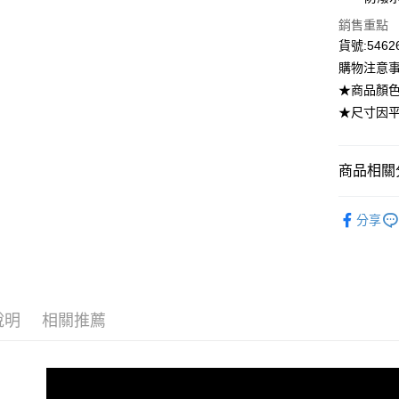
聯邦商
台新國
華泰商
玉山商
街口支付
元大商
銷售重點
台灣樂
遠東國
台新國
玉山商
貨號:5462
永豐商
台灣樂
悠遊付
台新國
星展（
購物注意
台灣樂
中國信
ATM付款
★商品顏
★尺寸因
運送方式
商品相關分
全家取貨
每筆NT$8
TIMBUK2
分享
付款後全
每筆NT$8
7-11取貨
每筆NT$8
說明
相關推薦
付款後7-1
每筆NT$8