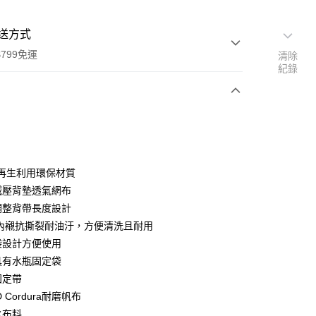
送方式
799免運
清除
紀錄
次付款
期付款
0 利率 每期
NT$1,226
21家銀行
O 再生利用環保材質
0 利率 每期
NT$613
21家銀行
庫商業銀行
第一商業銀行
適減壓背墊透氣網布
業銀行
彰化商業銀行
 0 利率 每期
NT$306
21家銀行
速調整背帶長度設計
庫商業銀行
第一商業銀行
業儲蓄銀行
台北富邦商業銀行
業銀行
彰化商業銀行
PU 內襯抗撕裂耐油汙，方便清洗且耐用
 0 利率 每期
NT$153
20家銀行
庫商業銀行
第一商業銀行
華商業銀行
兆豐國際商業銀行
業儲蓄銀行
台北富邦商業銀行
口袋設計方便使用
業銀行
彰化商業銀行
小企業銀行
台中商業銀行
庫商業銀行
第一商業銀行
付款
華商業銀行
兆豐國際商業銀行
業儲蓄銀行
台北富邦商業銀行
部具有水瓶固定袋
台灣）商業銀行
華泰商業銀行
業銀行
彰化商業銀行
小企業銀行
台中商業銀行
華商業銀行
兆豐國際商業銀行
業銀行
遠東國際商業銀行
固定帶
業儲蓄銀行
台北富邦商業銀行
台灣）商業銀行
華泰商業銀行
小企業銀行
台中商業銀行
業銀行
永豐商業銀行
際商業銀行
臺灣中小企業銀行
0D Cordura耐磨帆布
業銀行
遠東國際商業銀行
台灣）商業銀行
華泰商業銀行
業銀行
星展（台灣）商業銀行
業銀行
匯豐（台灣）商業銀行
業銀行
永豐商業銀行
水布料