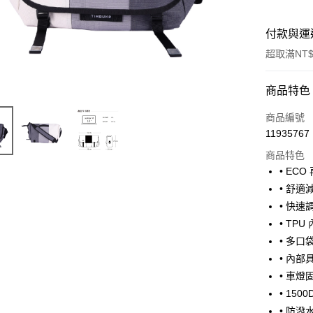
付款與運
超取滿NT$
付款方式
商品特色
信用卡一
商品編號
11935767
信用卡分
商品特色
3 期 
• EC
6 期 
合作金
• 舒
華南商
12 期
• 快
合作金
上海商
華南商
• T
24 期
合作金
國泰世
上海商
• 多
華南商
臺灣中
合作金
超商取貨
國泰世
上海商
• 內
匯豐（
華南商
臺灣中
國泰世
聯邦商
• 車燈
LINE Pay
上海商
匯豐（
臺灣中
元大商
兆豐國
• 150
聯邦商
匯豐（
Apple Pay
玉山商
台中商
元大商
• 防潑