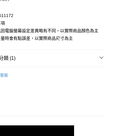
業銀行
遠東國際商業銀行
際商業銀行
中國信託商業銀行
業銀行
聯邦商業銀行
業銀行
星展（台灣）商業銀行
業銀行
永豐商業銀行
天信用卡公司
際商業銀行
元大商業銀行
際商業銀行
中國信託商業銀行
業銀行
星展（台灣）商業銀行
611172
業銀行
玉山商業銀行
天信用卡公司
際商業銀行
中國信託商業銀行
台灣）商業銀行
台新國際商業銀行
事項
天信用卡公司
託商業銀行
台灣樂天信用卡公司
色因電腦螢幕設定差異略有不同，以實際商品顏色為主
平量時會有點誤差，以實際商品尺寸為主
類 (1)
付款
0，滿NT$799(含以上)免運費
全系列側背包
客服
家取貨
0，滿NT$799(含以上)免運費
付款
0，滿NT$799(含以上)免運費
1取貨
0，滿NT$799(含以上)免運費