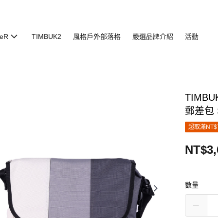
eR
TIMBUK2
風格戶外部落格
嚴選品牌介紹
活動
TIMBU
郵差包 S
超取滿NT$
NT$3,
數量