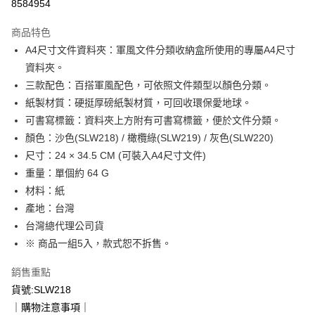
8584954
ATM付款
商品特色
A4尺寸文件資料夾：軍風文件分類收納盒所使用的專屬A4尺寸
運送方式
資料夾。
宅配
三款配色：百搭軍風配色，可依照文件類型以顏色分類。
每筆NT$100，滿NT$799(含以上)免運費
紙製材質：硬挺厚磅紙製材質，可回收環保愛地球。
可書寫標籤：資料夾上方附有可書寫標籤，便於文件分類。
顏色：沙色(SLW218) / 橄欖綠(SLW219) / 灰色(SLW220)
尺寸：24 × 34.5 CM (可裝入A4尺寸文件)
重量：單個約 64 G
材料：紙
產地：台灣
台灣總代理公司貨
※ 商品一組5入，款式恕不拆售。
銷售重點
貨號:SLW218
｜購物注意事項｜