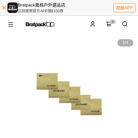
Bratpack風格戶外選品店
開啟APP
立刻使用官方APP領$100券
0
1
/
4