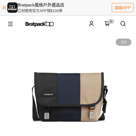
Bratpack風格戶外選品店
開啟APP
立刻使用官方APP領$100券
0
1
/
4