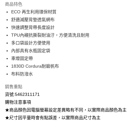
商品特色
6 期 0 利率 每期
NT$530
21家銀行
合作金庫商業銀行
第一商業銀行
ECO 再生利用環保材質
華南商業銀行
彰化商業銀行
12 期 0 利率 每期
NT$265
21家銀行
合作金庫商業銀行
第一商業銀行
舒適減壓背墊透氣網布
上海商業儲蓄銀行
台北富邦商業銀行
華南商業銀行
彰化商業銀行
24 期 0 利率 每期
NT$132
20家銀行
合作金庫商業銀行
第一商業銀行
國泰世華商業銀行
兆豐國際商業銀行
快速調整背帶長度設計
上海商業儲蓄銀行
台北富邦商業銀行
華南商業銀行
彰化商業銀行
臺灣中小企業銀行
台中商業銀行
合作金庫商業銀行
第一商業銀行
TPU內襯抗撕裂耐油汙，方便清洗且耐用
超商取貨付款
國泰世華商業銀行
兆豐國際商業銀行
上海商業儲蓄銀行
台北富邦商業銀行
匯豐（台灣）商業銀行
華泰商業銀行
華南商業銀行
彰化商業銀行
臺灣中小企業銀行
台中商業銀行
多口袋設計方便使用
國泰世華商業銀行
兆豐國際商業銀行
聯邦商業銀行
遠東國際商業銀行
LINE Pay
上海商業儲蓄銀行
台北富邦商業銀行
匯豐（台灣）商業銀行
華泰商業銀行
內部具有水瓶固定袋
臺灣中小企業銀行
台中商業銀行
元大商業銀行
永豐商業銀行
兆豐國際商業銀行
臺灣中小企業銀行
聯邦商業銀行
遠東國際商業銀行
匯豐（台灣）商業銀行
華泰商業銀行
車燈固定帶
Apple Pay
玉山商業銀行
星展（台灣）商業銀行
台中商業銀行
匯豐（台灣）商業銀行
元大商業銀行
永豐商業銀行
聯邦商業銀行
遠東國際商業銀行
1830D Cordura耐磨帆布
台新國際商業銀行
中國信託商業銀行
華泰商業銀行
聯邦商業銀行
玉山商業銀行
星展（台灣）商業銀行
街口支付
元大商業銀行
永豐商業銀行
台灣樂天信用卡公司
遠東國際商業銀行
元大商業銀行
布料防潑水
台新國際商業銀行
中國信託商業銀行
玉山商業銀行
星展（台灣）商業銀行
永豐商業銀行
玉山商業銀行
台灣樂天信用卡公司
悠遊付
台新國際商業銀行
中國信託商業銀行
銷售重點
星展（台灣）商業銀行
台新國際商業銀行
台灣樂天信用卡公司
中國信託商業銀行
台灣樂天信用卡公司
ATM付款
貨號:5462311171
購物注意事項
運送方式
★商品顏色因電腦螢幕設定差異略有不同，以實際商品顏色為主
★尺寸因平量時會有點誤差，以實際商品尺寸為主
全家取貨付款
每筆NT$80，滿NT$799(含以上)免運費
付款後全家取貨