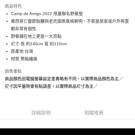
商品特色
6 期 0 利率 每期
NT$183
21家銀行
合作金庫商業銀行
第一商業銀行
Camp de Amigo 2022 限量聯名野餐墊
華南商業銀行
彰化商業銀行
12 期 0 利率 每期
NT$91
21家銀行
合作金庫商業銀行
第一商業銀行
墨西哥亡靈節骷髏與老虎圖案風格鮮明，不管是居家或戶外佈置
上海商業儲蓄銀行
台北富邦商業銀行
華南商業銀行
彰化商業銀行
24 期 0 利率 每期
NT$45
20家銀行
合作金庫商業銀行
第一商業銀行
國泰世華商業銀行
兆豐國際商業銀行
都非常有個性
上海商業儲蓄銀行
台北富邦商業銀行
華南商業銀行
彰化商業銀行
臺灣中小企業銀行
台中商業銀行
合作金庫商業銀行
第一商業銀行
野餐鋪在地上更是一大亮點
LINE Pay
國泰世華商業銀行
兆豐國際商業銀行
上海商業儲蓄銀行
台北富邦商業銀行
匯豐（台灣）商業銀行
華泰商業銀行
華南商業銀行
彰化商業銀行
臺灣中小企業銀行
台中商業銀行
尺寸:長 約146cm 寬 約110cm
國泰世華商業銀行
兆豐國際商業銀行
聯邦商業銀行
遠東國際商業銀行
Apple Pay
上海商業儲蓄銀行
台北富邦商業銀行
匯豐（台灣）商業銀行
華泰商業銀行
原產地:台灣
臺灣中小企業銀行
台中商業銀行
元大商業銀行
永豐商業銀行
兆豐國際商業銀行
臺灣中小企業銀行
聯邦商業銀行
遠東國際商業銀行
匯豐（台灣）商業銀行
華泰商業銀行
材質:聚酯纖維
街口支付
玉山商業銀行
星展（台灣）商業銀行
台中商業銀行
匯豐（台灣）商業銀行
元大商業銀行
永豐商業銀行
聯邦商業銀行
遠東國際商業銀行
台新國際商業銀行
中國信託商業銀行
華泰商業銀行
聯邦商業銀行
玉山商業銀行
星展（台灣）商業銀行
悠遊付
銷售重點
元大商業銀行
永豐商業銀行
台灣樂天信用卡公司
遠東國際商業銀行
元大商業銀行
台新國際商業銀行
中國信託商業銀行
玉山商業銀行
星展（台灣）商業銀行
商品顏色因電腦螢幕設定差異略有不同，以實際商品顏色為主／
永豐商業銀行
玉山商業銀行
台灣樂天信用卡公司
ATM付款
台新國際商業銀行
中國信託商業銀行
尺寸因平量時會有點誤差，以實際商品尺寸為主／
星展（台灣）商業銀行
台新國際商業銀行
台灣樂天信用卡公司
中國信託商業銀行
台灣樂天信用卡公司
運送方式
宅配
詳細說明
相關推薦
每筆NT$100，滿NT$799(含以上)免運費