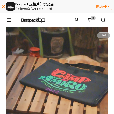
Bratpack風格戶外選品店
開啟APP
立刻使用官方APP領$100券
0
1
/
4