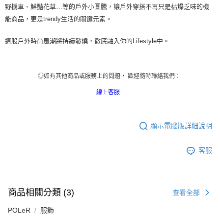
野機車、鮮豔花草
…
等的
戶
外小圖騰，讓
戶
外穿搭不再只是枯燥乏味的機
能商品，更是
trendy
生活的關鍵元素。
這股
戶
外時尚風潮將持續發燒，徹底
融入你的
Lifestyle
中
。
◎如有其他商品或服務上的問題， 歡迎隨時聯絡我們：
線上客服
顯示電腦版詳細說明
客服
商品相關分類 (3)
查看全部
POLeR
服飾