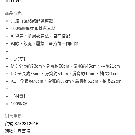
9001343
LINE Pay
商品特色
Apple Pay
具流行風格的舒適剪裁
100%膚觸柔順棉質素材
街口支付
可單穿、多層次穿法，自在搭配
悠遊付
領線、領寬、壓線，堅持每一個細節
ATM付款
【尺寸】
M：全長約73cm、身寬約50cm、肩寬約45cm、袖長21cm
運送方式
L：全長約75cm、身寬約54cm、肩寬約49cm、袖長21cm
全家取貨付款
XL：全長約78cm、身寬約57cm、肩寬約52cm、袖長22cm
每筆NT$80，滿NT$799(含以上)免運費
【材質】
付款後全家取貨
100% 棉
每筆NT$80，滿NT$799(含以上)免運費
7-11取貨付款
銷售重點
貨號:3752312016
每筆NT$80，滿NT$799(含以上)免運費
購物注意事項