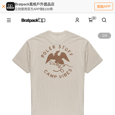
Bratpack風格戶外選品店
開啟APP
立刻使用官方APP領$100券
0
1
/
4