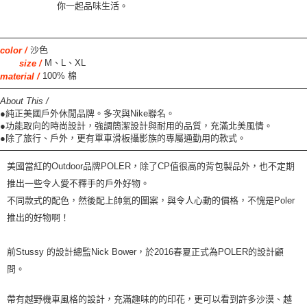
你一起品味生活。
沙色
color /
M、L、XL
size /
100% 棉
material /
About This /
●純正美國戶外休閒品牌。多次與Nike聯名。
●功能取向的時尚設計，強調簡潔設計與耐用的品質，充滿北美風情。
●除了旅行、戶外，更有單車滑板攝影族的專屬通勤用的款式。
美國當紅的
Outdoor
品牌
POLER
，除了
CP
值很高的背包製品外
，
也不定期
推出一些令人愛不釋手的
戶
外好物。
不同款式的配色，然後配上帥氣的圖案，與令人心動的價格，不愧是
Poler
推出的好物啊！
前
Stussy
的設計總監
Nick Bower
，於
2016
春夏正式為
POLER
的設計顧
問。
帶有越野機車風格的設計，充滿趣味的的印花，更可以看到許多沙漠、越