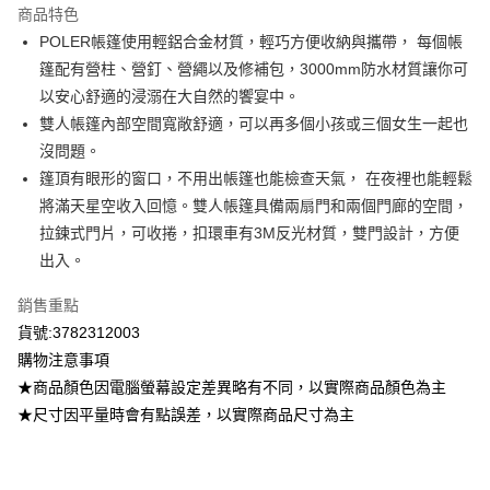
商品特色
6 期 0 利率 每期
NT$2,133
21家銀行
合作金庫商業銀行
第一商業銀行
POLER帳篷使用輕鋁合金材質，輕巧方便收納與攜帶， 每個帳
華南商業銀行
彰化商業銀行
12 期 0 利率 每期
NT$1,066
21家銀行
合作金庫商業銀行
第一商業銀行
篷配有營柱、營釘、營繩以及修補包，3000mm防水材質讓你可
上海商業儲蓄銀行
台北富邦商業銀行
華南商業銀行
彰化商業銀行
24 期 0 利率 每期
NT$533
20家銀行
合作金庫商業銀行
第一商業銀行
國泰世華商業銀行
兆豐國際商業銀行
以安心舒適的浸溺在大自然的饗宴中。
上海商業儲蓄銀行
台北富邦商業銀行
華南商業銀行
彰化商業銀行
臺灣中小企業銀行
台中商業銀行
合作金庫商業銀行
第一商業銀行
雙人帳篷內部空間寬敞舒適，可以再多個小孩或三個女生一起也
LINE Pay
國泰世華商業銀行
兆豐國際商業銀行
上海商業儲蓄銀行
台北富邦商業銀行
匯豐（台灣）商業銀行
華泰商業銀行
華南商業銀行
彰化商業銀行
臺灣中小企業銀行
台中商業銀行
沒問題。
國泰世華商業銀行
兆豐國際商業銀行
聯邦商業銀行
遠東國際商業銀行
Apple Pay
上海商業儲蓄銀行
台北富邦商業銀行
匯豐（台灣）商業銀行
華泰商業銀行
篷頂有眼形的窗口，不用出帳篷也能檢查天氣， 在夜裡也能輕鬆
臺灣中小企業銀行
台中商業銀行
元大商業銀行
永豐商業銀行
兆豐國際商業銀行
臺灣中小企業銀行
聯邦商業銀行
遠東國際商業銀行
匯豐（台灣）商業銀行
華泰商業銀行
將滿天星空收入回憶。雙人帳篷具備兩扇門和兩個門廊的空間，
街口支付
玉山商業銀行
星展（台灣）商業銀行
台中商業銀行
匯豐（台灣）商業銀行
元大商業銀行
永豐商業銀行
聯邦商業銀行
遠東國際商業銀行
拉鍊式門片，可收捲，扣環車有3M反光材質，雙門設計，方便
台新國際商業銀行
中國信託商業銀行
華泰商業銀行
聯邦商業銀行
玉山商業銀行
星展（台灣）商業銀行
悠遊付
元大商業銀行
永豐商業銀行
台灣樂天信用卡公司
遠東國際商業銀行
元大商業銀行
出入。
台新國際商業銀行
中國信託商業銀行
玉山商業銀行
星展（台灣）商業銀行
永豐商業銀行
玉山商業銀行
台灣樂天信用卡公司
ATM付款
台新國際商業銀行
中國信託商業銀行
銷售重點
星展（台灣）商業銀行
台新國際商業銀行
台灣樂天信用卡公司
中國信託商業銀行
台灣樂天信用卡公司
貨號:3782312003
運送方式
購物注意事項
宅配
★商品顏色因電腦螢幕設定差異略有不同，以實際商品顏色為主
每筆NT$100，滿NT$799(含以上)免運費
★尺寸因平量時會有點誤差，以實際商品尺寸為主