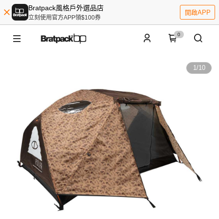
Bratpack風格戶外選品店
開啟APP
立刻使用官方APP領$100券
0
1
/
10