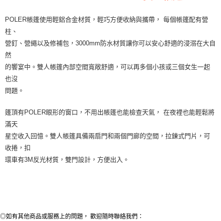
POLER帳篷使用輕鋁合金材質，輕巧方便收納與攜帶， 每個帳篷配有營
柱、
營釘、營繩以及修補包，3000mm防水材質讓你可以安心舒適的浸溺在大自
然
的饗宴中。雙人帳篷內部空間寬敞舒適，可以再多個小孩或三個女生一起
也沒
問題。
篷頂有POLER眼形的窗口，不用出帳篷也能檢查天氣， 在夜裡也能輕鬆將
滿天
星空收入回憶。雙人帳篷具備兩扇門和兩個門廊的空間，拉鍊式門片，可
收捲，扣
環車有3M反光材質，雙門設計，方便出入。
◎如有其他商品或服務上的問題， 歡迎隨時聯絡我們：