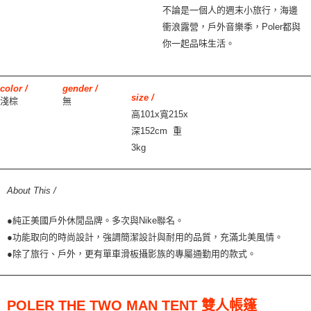
不論是一個人的週末小旅行，海邊
衝浪露營，戶外音樂季，Poler都與
你一起品味生活。
color /
gender /
size /
淺棕
無
高101x寬215x
深152cm 重
3kg
About This /
●純正美國戶外休閒品牌。多次與Nike聯名。
●功能取向的時尚設計，強調簡潔設計與耐用的品質，充滿北美風情。
●除了旅行、戶外，更有單車滑板攝影族的專屬通勤用的款式。
POLER THE TWO MAN TENT 雙人帳篷