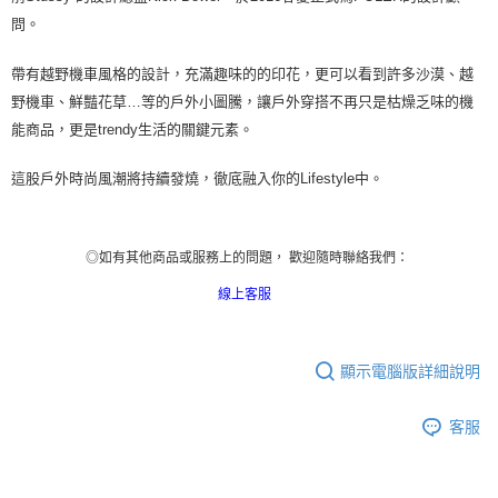
問。
帶有越野機車風格的設計，充滿趣味的的印花，更可以看到許多沙漠、越
野機車、鮮豔花草
…
等的
戶
外小圖騰，讓
戶
外穿搭不再只是枯燥乏味的機
能商品，更是
trendy
生活的關鍵元素。
這股
戶
外時尚風潮將持續發燒，徹底
融入你的
Lifestyle
中
。
◎如有其他商品或服務上的問題， 歡迎隨時聯絡我們：
線上客服
顯示電腦版詳細說明
客服