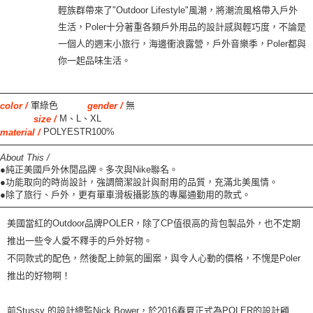
輕族群帶來了"Outdoor Lifestyle"風潮，將潮流風格帶入戶外
生活，Poler十分著重各類戶外用品的設計感與輕巧度，不論是
一個人的週末小旅行，海邊衝浪露營，戶外音樂季，Poler都與
你一起品味生活。
軍綠色
無
color /
gender /
M、L、XL
size /
POLYESTR100%
material /
About This /
●純正美國戶外休閒品牌。多次與Nike聯名。
●功能取向的時尚設計，強調簡潔設計與耐用的品質，充滿北美風情。
●除了旅行、戶外，更有單車滑板攝影族的專屬通勤用的款式。
美國當紅的
Outdoor
品牌
POLER
，除了
CP
值很高的背包製品外
，
也不定期
推出一些令人愛不釋手的
戶
外好物。
不同款式的配色，然後配上帥氣的圖案，與令人心動的價格，不愧是
Poler
推出的好物啊！
前
Stussy
的設計總監
Nick Bower
，於
2016
春夏正式為
POLER
的設計顧