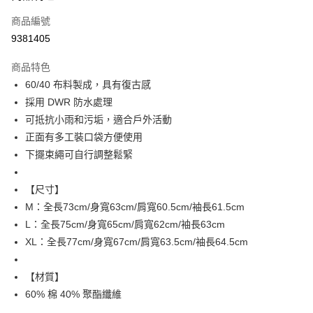
信用卡一次付款
商品編號
超商取貨付款
9381405
LINE Pay
商品特色
Apple Pay
60/40 布料製成，具有復古感
採用 DWR 防水處理
街口支付
可抵抗小雨和污垢，適合戶外活動
悠遊付
正面有多工裝口袋方便使用
下擺束繩可自行調整鬆緊
ATM付款
【尺寸】
運送方式
M：全長73cm/身寬63cm/肩寬60.5cm/袖長61.5cm
全家取貨付款
L：全長75cm/身寬65cm/肩寬62cm/袖長63cm
每筆NT$80，滿NT$799(含以上)免運費
XL：全長77cm/身寬67cm/肩寬63.5cm/袖長64.5cm
付款後全家取貨
【材質】
每筆NT$80，滿NT$799(含以上)免運費
60% 棉 40% 聚酯纖維
7-11取貨付款