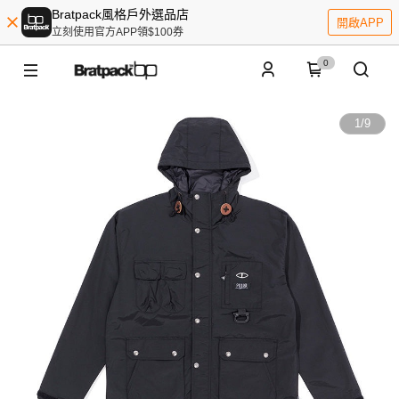
Bratpack風格戶外選品店
開啟APP
立刻使用官方APP領$100券
0
1
/
9