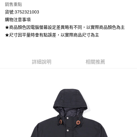
銷售重點
每筆NT$80，滿NT$799(含以上)免運費
貨號:3752321003
付款後7-11取貨
購物注意事項
每筆NT$80，滿NT$799(含以上)免運費
★商品顏色因電腦螢幕設定差異略有不同，以實際商品顏色為主
★尺寸因平量時會有點誤差，以實際商品尺寸為主
宅配
每筆NT$100，滿NT$799(含以上)免運費
詳細說明
相關推薦