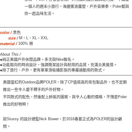
一個人的週末小旅行，海邊衝浪露營，戶外音樂季，Poler都與
你一起品味生活。
黑色
color /
M、L、XL、XXL
size /
100% 棉
material /
About This /
●純正美國戶外休閒品牌。多次與Nike聯名。
●功能取向的時尚設計，強調簡潔設計與耐用的品質，充滿北美風情。
●除了旅行、戶外，更有單車滑板攝影族的專屬通勤用的款式。
美國當紅的
Outdoor
品牌
POLER
，除了
CP
值很高的背包製品外
，
也不定期
推出一些令人愛不釋手的
戶
外好物。
不同款式的配色，然後配上帥氣的圖案，與令人心動的價格，不愧是
Poler
推出的好物啊！
前
Stussy
的設計總監
Nick Bower
，於
2016
春夏正式為
POLER
的設計顧
問。