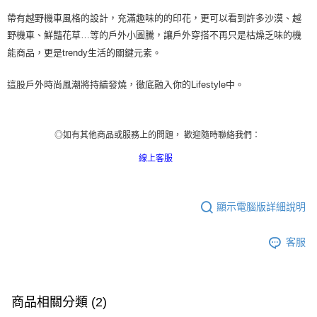
帶有越野機車風格的設計，充滿趣味的的印花，更可以看到許多沙漠、越
野機車、鮮豔花草
…
等的
戶
外小圖騰，讓
戶
外穿搭不再只是枯燥乏味的機
能商品，更是
trendy
生活的關鍵元素。
這股
戶
外時尚風潮將持續發燒，徹底
融入你的
Lifestyle
中
。
◎如有其他商品或服務上的問題， 歡迎隨時聯絡我們：
線上客服
顯示電腦版詳細說明
客服
商品相關分類 (2)