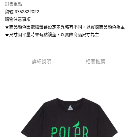
銷售重點
付款後7-11取貨
貨號:3752322022
每筆NT$80，滿NT$799(含以上)免運費
購物注意事項
★商品顏色因電腦螢幕設定差異略有不同，以實際商品顏色為主
宅配
★尺寸因平量時會有點誤差，以實際商品尺寸為主
每筆NT$100，滿NT$799(含以上)免運費
詳細說明
相關推薦