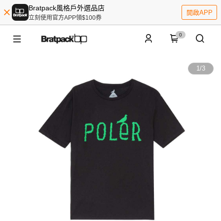
Bratpack風格戶外選品店
開啟APP
立刻使用官方APP領$100券
0
1
/
3