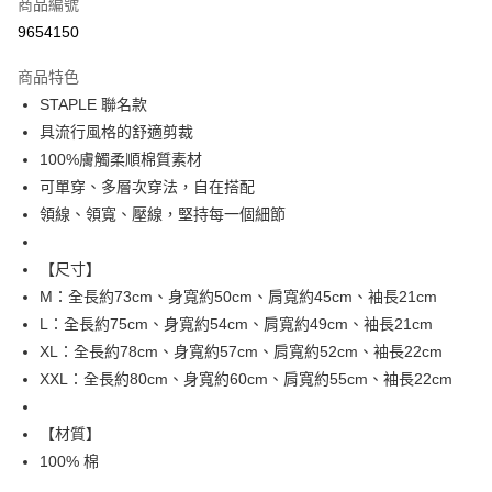
商品編號
超商取貨付款
9654150
LINE Pay
商品特色
Apple Pay
STAPLE 聯名款
具流行風格的舒適剪裁
街口支付
100%膚觸柔順棉質素材
悠遊付
可單穿、多層次穿法，自在搭配
領線、領寬、壓線，堅持每一個細節
ATM付款
【尺寸】
運送方式
M：全長約73cm、身寬約50cm、肩寬約45cm、袖長21cm
全家取貨付款
L：全長約75cm、身寬約54cm、肩寬約49cm、袖長21cm
每筆NT$80，滿NT$799(含以上)免運費
XL：全長約78cm、身寬約57cm、肩寬約52cm、袖長22cm
XXL：全長約80cm、身寬約60cm、肩寬約55cm、袖長22cm
付款後全家取貨
每筆NT$80，滿NT$799(含以上)免運費
【材質】
7-11取貨付款
100% 棉
每筆NT$80，滿NT$799(含以上)免運費