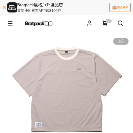
Bratpack風格戶外選品店
開啟APP
立刻使用官方APP領$100券
0
1
/
2