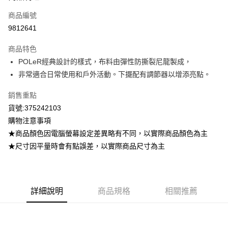
信用卡一次付款
商品編號
超商取貨付款
9812641
LINE Pay
商品特色
Apple Pay
POLeR經典設計的樣式，布料由彈性防撕裂尼龍製成，
非常適合日常使用和戶外活動。下擺配有調節器以增添亮點。
街口支付
銷售重點
悠遊付
貨號:375242103
ATM付款
購物注意事項
★商品顏色因電腦螢幕設定差異略有不同，以實際商品顏色為主
運送方式
★尺寸因平量時會有點誤差，以實際商品尺寸為主
全家取貨付款
每筆NT$80，滿NT$799(含以上)免運費
付款後全家取貨
詳細說明
商品規格
相關推薦
每筆NT$80，滿NT$799(含以上)免運費
7-11取貨付款