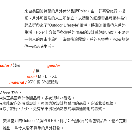
來自美國波特蘭的戶外休閒品牌Poler，由一群喜愛旅行、攝
影、戶外和冒險的人士所創立，以精緻的細節與品牌精神為年
輕族群帶來了"Outdoor Lifestyle"風潮，將潮流風格帶入戶外
生活，Poler十分著重各類戶外用品的設計感與輕巧度，不論是
一個人的週末小旅行，海邊衝浪露營，戶外音樂季，Poler都與
你一起品味生活。
淺灰
color /
gender
無
/
M、L 、XL
size /
95% 棉 5%聚胺脂
material /
About This /
●純正美國戶外休閒品牌。多次與Nike聯名。
●功能取向的時尚設計，強調簡潔設計與耐用的品質，充滿北美風情。
●除了旅行、戶外，更有單車滑板攝影族的專屬通勤用的款式。
美國當紅的
Outdoor
品牌
POLER
，除了
CP
值很高的背包製品外
，
也不定期
推出一些令人愛不釋手的
戶
外好物。