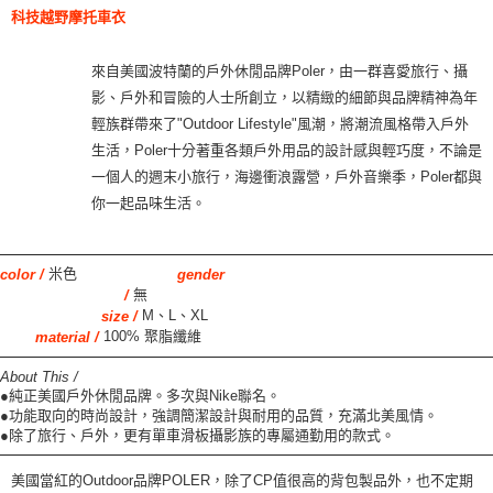
科技越野摩托車衣
來自美國波特蘭的戶外休閒品牌Poler，由一群喜愛旅行、攝
影、戶外和冒險的人士所創立，以精緻的細節與品牌精神為年
輕族群帶來了"Outdoor Lifestyle"風潮，將潮流風格帶入戶外
生活，Poler十分著重各類戶外用品的設計感與輕巧度，不論是
一個人的週末小旅行，海邊衝浪露營，戶外音樂季，Poler都與
你一起品味生活。
米色
color /
gender
無
/
M、L、XL
size /
100% 聚脂纖維
material /
About This /
●純正美國戶外休閒品牌。多次與Nike聯名。
●功能取向的時尚設計，強調簡潔設計與耐用的品質，充滿北美風情。
●除了旅行、戶外，更有單車滑板攝影族的專屬通勤用的款式。
美國當紅的
Outdoor
品牌
POLER
，除了
CP
值很高的背包製品外
，
也不定期