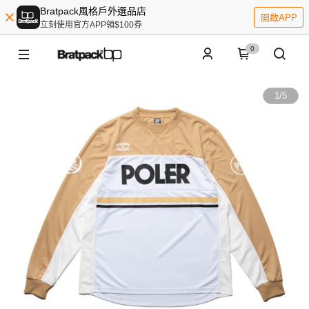
Bratpack風格戶外選品店
開啟APP
立刻使用官方APP領$100券
0
1
/
5