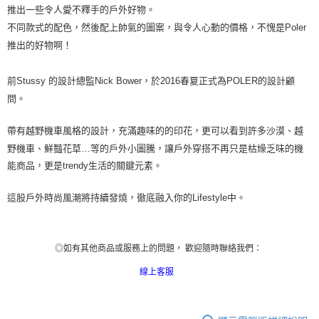
推出一些令人愛不釋手的
戶
外好物。
不同款式的配色，然後配上帥氣的圖案，與令人心動的價格，不愧是
Poler
推出的好物啊！
前
Stussy
的設計總監
Nick Bower
，於
2016
春夏正式為
POLER
的設計顧
問。
帶有越野機車風格的設計，充滿趣味的的印花，更可以看到許多沙漠、越
野機車、鮮豔花草
…
等的
戶
外小圖騰，讓
戶
外穿搭不再只是枯燥乏味的機
能商品，更是
trendy
生活的關鍵元素。
這股
戶
外時尚風潮將持續發燒，徹底
融入你的
Lifestyle
中
。
◎如有其他商品或服務上的問題， 歡迎隨時聯絡我們：
線上客服