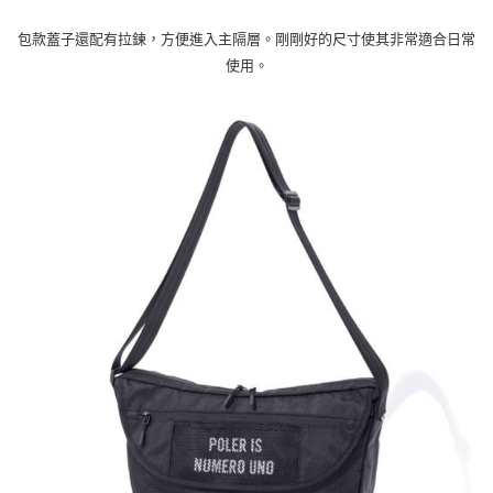
宅配
包款蓋子還配有拉鍊，方便進入主隔層。剛剛好的尺寸使其非常適合日常
使用。
每筆NT$100，滿NT$799(含以上)免運費