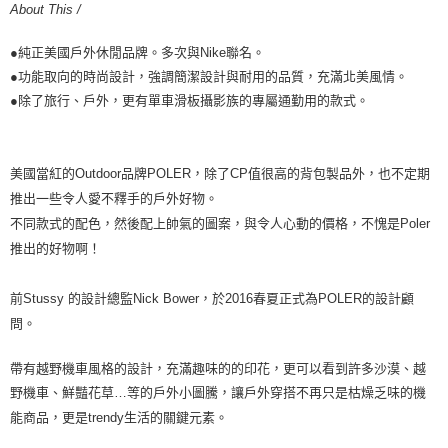
About This /
●純正美國戶外休閒品牌。多次與Nike聯名。
●功能取向的時尚設計，強調簡潔設計與耐用的品質，充滿北美風情。
●除了旅行、戶外，更有單車滑板攝影族的專屬通勤用的款式。
美國當紅的
Outdoor
品牌
POLER
，除了
CP
值很高的背包製品外
，
也不定期
推出一些令人愛不釋手的
戶
外好物。
不同款式的配色，然後配上帥氣的圖案，與令人心動的價格，不愧是
Poler
推出的好物啊！
前
Stussy
的設計總監
Nick Bower
，於
2016
春夏正式為
POLER
的設計顧
問。
帶有越野機車風格的設計，充滿趣味的的印花，更可以看到許多沙漠、越
野機車、鮮豔花草
…
等的
戶
外小圖騰，讓
戶
外穿搭不再只是枯燥乏味的機
能商品，更是
trendy
生活的關鍵元素。