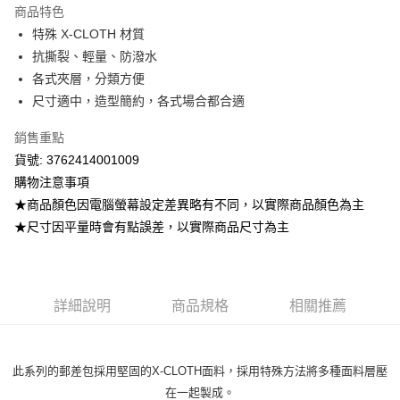
商品特色
Apple Pay
特殊 X-CLOTH 材質
抗撕裂、輕量、防潑水
街口支付
各式夾層，分類方便
悠遊付
尺寸適中，造型簡約，各式場合都合適
ATM付款
銷售重點
貨號: 3762414001009
運送方式
購物注意事項
全家取貨付款
★商品顏色因電腦螢幕設定差異略有不同，以實際商品顏色為主
每筆NT$80，滿NT$799(含以上)免運費
★尺寸因平量時會有點誤差，以實際商品尺寸為主
付款後全家取貨
每筆NT$80，滿NT$799(含以上)免運費
詳細說明
商品規格
相關推薦
7-11取貨付款
每筆NT$80，滿NT$799(含以上)免運費
此系列的郵差包採用堅固的X-CLOTH面料，採用特殊方法將多種面料層壓
付款後7-11取貨
在一起製成。
每筆NT$80，滿NT$799(含以上)免運費