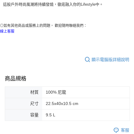
這股
戶
外時尚風潮將持續發燒，徹底
融入你的
Lifestyle
中
。
◎如有其他商品或服務上的問題， 歡迎隨時聯絡我們：
線上客服
顯示電腦版詳細說明
商品規格
材質
100% 尼龍
尺寸
22.5x40x10.5 cm
容量
9.5 L
客服