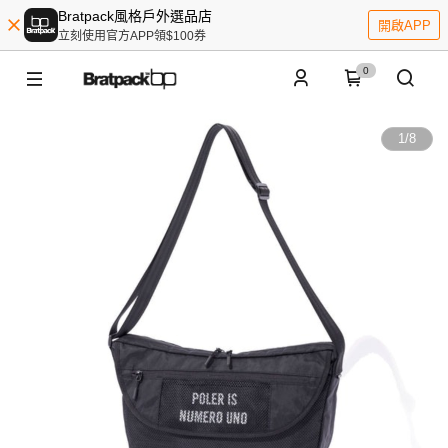
Bratpack風格戶外選品店
開啟APP
立刻使用官方APP領$100券
0
1
/
8